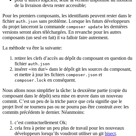
de la livraison devra rester accessible;
Pour les premiers composants, les identifiants peuvent rester dans le
fichier
sans problème. Lorsque les futurs développeurs
auth.json
du projet lanceront la commande
les dernières
composer update
versions seront alors téléchargées. En revanche pour les autres
composants (un seul en fait) il va falloir faire autrement.
La méthode va être la suivante:
retirer les clefs d’accès au dépôt du composant en question du
fichier
auth.json
insérer «/en dur/» dans le dépôt git les sources du composant,
et mettre à jour les fichiers
et
composer.json
en conséquent.
composer.lock
Nous allons nous simplifier la tâche: la deuxième partie (copie du
composant dans le dépôt) sera mise en œuvre dans un nouveau
commit. C’est un peu de la triche parce que cela signifie que le
projet livré ne tournera pas ou ne pourra pas être construit avec les
commits précédents le dernier. Néanmoins:
c’est contractuellement Ok;
cela fera à peine un peu plus de travail pour les nouveaux
développeurs lorsqu’ils voudront utiliser un git
bisect
.